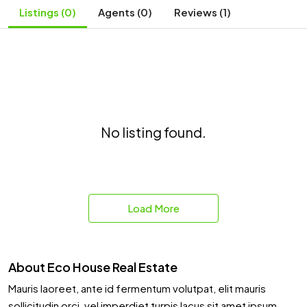
Listings (0)
Agents (0)
Reviews (1)
No listing found.
Load More
About Eco House Real Estate
Mauris laoreet, ante id fermentum volutpat, elit mauris
sollicitudin orci, vel imperdiet turpis lacus sit amet ipsum.