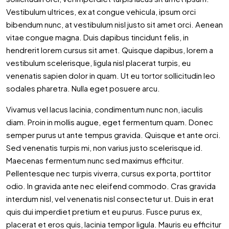
Vestibulum ultrices, ex at congue vehicula, ipsum orci
bibendum nunc, at vestibulum nisl justo sit amet orci. Aenean
vitae congue magna. Duis dapibus tincidunt felis, in
hendrerit lorem cursus sit amet. Quisque dapibus, lorem a
vestibulum scelerisque, ligula nisl placerat turpis, eu
venenatis sapien dolor in quam. Ut eu tortor sollicitudin leo
sodales pharetra. Nulla eget posuere arcu.
Vivamus vel lacus lacinia, condimentum nunc non, iaculis
diam. Proin in mollis augue, eget fermentum quam. Donec
semper purus ut ante tempus gravida. Quisque et ante orci.
Sed venenatis turpis mi, non varius justo scelerisque id.
Maecenas fermentum nunc sed maximus efficitur.
Pellentesque nec turpis viverra, cursus ex porta, porttitor
odio. In gravida ante nec eleifend commodo. Cras gravida
interdum nisl, vel venenatis nisl consectetur ut. Duis in erat
quis dui imperdiet pretium et eu purus. Fusce purus ex,
placerat et eros quis, lacinia tempor ligula. Mauris eu efficitur