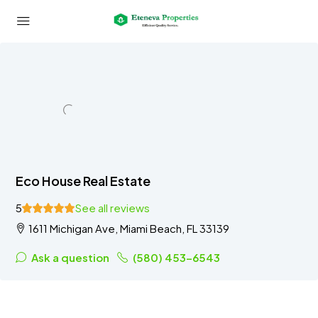
Eco House Real Estate
5
See all reviews
1611 Michigan Ave, Miami Beach, FL 33139
Ask a question
(580) 453-6543